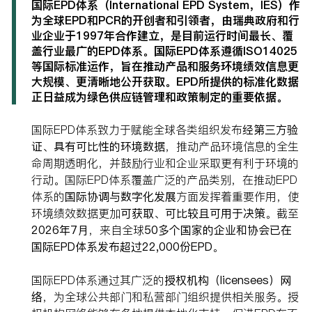
国际EPD体系（International EPD System，IES）作
为全球EPD和PCR的开创者和引领者，由瑞典政府和行
业企业于1997年合作建立，是目前运行时间最长、覆
盖行业最广的EPD体系。国际EPD体系遵循ISO14025
等国际标准运作，旨在推动产品和服务环境绩效信息更
大规模、更清晰地公开获取。EPD所提供的标准化数据
正日益成为绿色供应链管理和政策制定的重要依据。
国际EPD体系致力于赋能全球各类组织发布
经第三方验
证、具有可比性的环境数据
，推动产品环境信息的全生
命周期透明化，并鼓励行业和企业采取更有利于环境的
行动。国际EPD体系覆盖广泛的产品类别，在推动EPD
体系的
国际协调与数字化发展
方面发挥着重要作用，使
环境绩效数据更加
可获取、可比较且可用于决策
。截至
2026
年7月
，来自全球
50多
个国家的企业和协会已在
国际EPD体系发布超过22,000
份EPD
。
国际EPD体系通过其广泛的
授权机构（licensees
）网
络
，为全球公共部门和私营部门组织提供相关服务。授