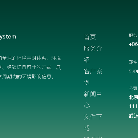
服务
System
首页
+86
服务介
向全球的环境声明体系。环境
绍
邮件
明、经验证且可比的方式，展
客户案
sup
命周期内的环境影响信息。
例
公司
新闻中
北
心
11
武
文件下
载