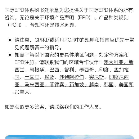
国际EPD体系秘书处乐意为您提供关于国际EPD体系的所有
咨询，无论是关于环境产品声明（EPD）、产品种类规则
（PCR）、合规性还是技术问题。
请注意，GPI和/或适用PCR中的规则和指南应优先于常
见问题解答中的指导。
如需了解以下国家的更具体地区问题，如定价方案和
EPD注册，请联系我们的区域合作伙伴：
澳大利亚、新
西兰
、
阿根廷
、
巴西
、
智利
、墨西哥、
印度、孟加拉
国
、
土耳其
、
埃及
、
沙特阿拉伯
、
突尼斯
、
印度尼西
亚、马来西亚、菲律宾、新加坡、越南
、
韩国
、
美国和
加拿大
。
如需获取更多答案，请联络我们的工作人员。