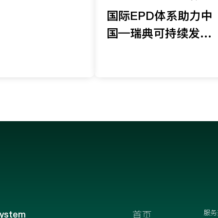
化、高质量数字
国际EPD体系助力中
程发布
国—瑞典可持续发展
与产业合作暨产业净
零排放转型会议，推
动产品环境信息披露
与数字化工具应用
服务
System
首页