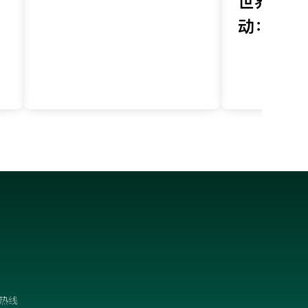
世界环境
正成为企业关键竞争
动：让产
力
成为全球
共同语言
热线